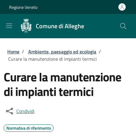
Salta al contenuto principale
Skip to footer content
Regione Veneto
Comune di Alleghe
Briciole di pane
Home
/
Ambiente, paesaggio ed ecologia
/
Curare la manutenzione di impianti termici
Curare la manutenzione
di impianti termici
Condividi
Normativa di riferimento