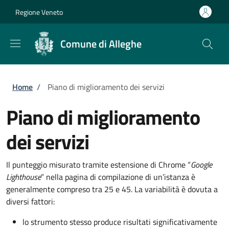
Salta al contenuto principale
Skip to footer content
Regione Veneto
Comune di Alleghe
Briciole di pane
Home
/
Piano di miglioramento dei servizi
Piano di miglioramento
dei servizi
Il punteggio misurato tramite estensione di Chrome “
Google
Lighthouse
” nella pagina di compilazione di un’istanza è
generalmente compreso tra 25 e 45. La variabilità è dovuta a
diversi fattori:
lo strumento stesso produce risultati significativamente