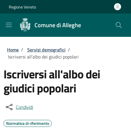
Salta al contenuto principale
Skip to footer content
Regione Veneto
Comune di Alleghe
Briciole di pane
Home
/
Servizi demografici
/
Iscriversi all'albo dei giudici popolari
Iscriversi all'albo dei
giudici popolari
Condividi
Normativa di riferimento