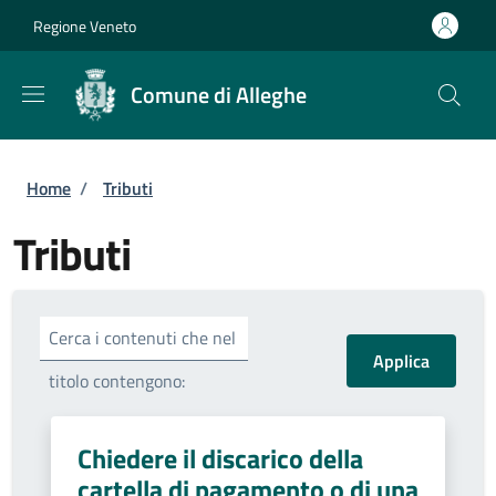
Salta al contenuto principale
Skip to footer content
Regione Veneto
Comune di Alleghe
Briciole di pane
Home
/
Tributi
Tributi
Cerca i contenuti che nel
titolo contengono:
Chiedere il discarico della
cartella di pagamento o di una