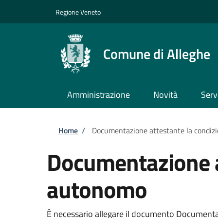
Salta al contenuto principale
Skip to footer content
Regione Veneto
Comune di Alleghe
Amministrazione
Novità
Serv
Briciole di pane
Home
/
Documentazione attestante la condizi
Documentazione at
autonomo
È necessario allegare il documento Documentaz