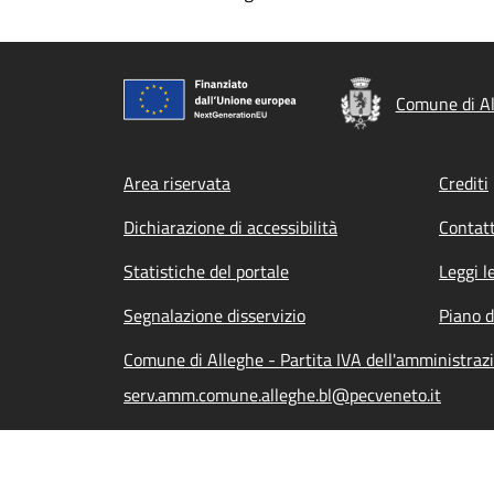
Comune di A
Footer menu
Area riservata
Crediti
Dichiarazione di accessibilità
Contatt
Statistiche del portale
Leggi l
Segnalazione disservizio
Piano d
Comune di Alleghe - Partita IVA dell'amministra
serv.amm.comune.alleghe.bl@pecveneto.it