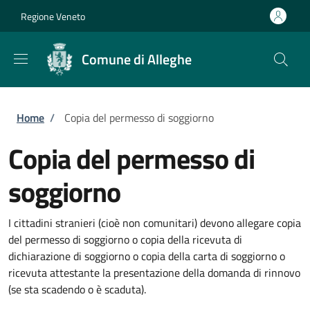
Salta al contenuto principale
Skip to footer content
Regione Veneto
Comune di Alleghe
Briciole di pane
Home
/
Copia del permesso di soggiorno
Copia del permesso di
soggiorno
I cittadini stranieri (cioè non comunitari) devono allegare copia
del permesso di soggiorno o copia della ricevuta di
dichiarazione di soggiorno o copia della carta di soggiorno o
ricevuta attestante la presentazione della domanda di rinnovo
(se sta scadendo o è scaduta).