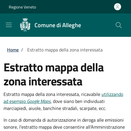
Salta al contenuto principale
Skip to footer content
Regione Veneto
Comune di Alleghe
Briciole di pane
Home
/
Estratto mappa della zona interessata
Estratto mappa della
zona interessata
Estratto mappa della zona interessata, ricavabile
utilizzando
ad esempio
Google Maps
, dove siano ben individuati
marciapiedi, aiuole, banchine stradali, scarpate, ecc.
In caso di domanda di autorizzazione in deroga alle emissioni
sonore, l'estratto mappa deve consentire all'Amministrazione