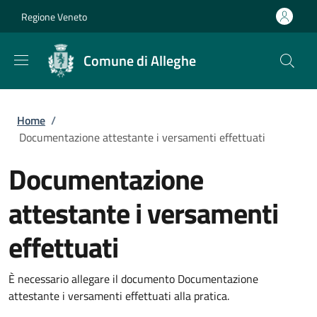
Salta al contenuto principale
Skip to footer content
Regione Veneto
Comune di Alleghe
Briciole di pane
Home
/
Documentazione attestante i versamenti effettuati
Documentazione
attestante i versamenti
effettuati
È necessario allegare il documento Documentazione
attestante i versamenti effettuati alla pratica.