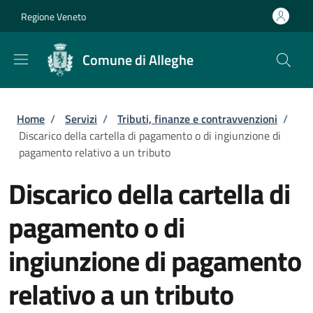
Salta al contenuto principale
Skip to footer content
Regione Veneto
Comune di Alleghe
Briciole di pane
Home
/
Servizi
/
Tributi, finanze e contravvenzioni
/
Discarico della cartella di pagamento o di ingiunzione di
pagamento relativo a un tributo
Discarico della cartella di
pagamento o di
ingiunzione di pagamento
relativo a un tributo