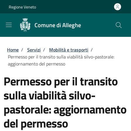
Salta al contenuto principale
Skip to footer content
Regione Veneto
Comune di Alleghe
Briciole di pane
Home
/
Servizi
/
Mobilità e trasporti
/
Permesso per il transito sulla viabilità silvo-pastorale:
aggiornamento del permesso
Permesso per il transito
sulla viabilità silvo-
pastorale: aggiornamento
del permesso