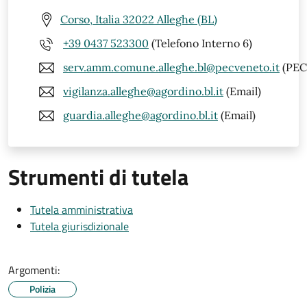
Corso, Italia 32022 Alleghe (BL)
+39 0437 523300
(Telefono Interno 6)
serv.amm.comune.alleghe.bl@pecveneto.it
(PEC
vigilanza.alleghe@agordino.bl.it
(Email)
guardia.alleghe@agordino.bl.it
(Email)
Strumenti di tutela
Tutela amministrativa
Tutela giurisdizionale
Argomenti:
Polizia