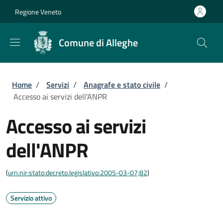
Salta al contenuto principale
Skip to footer content
Regione Veneto
Comune di Alleghe
Briciole di pane
Home
/
Servizi
/
Anagrafe e stato civile
/
Accesso ai servizi dell'ANPR
Accesso ai servizi
dell'ANPR
(
urn:nir:stato:decreto.legislativo:2005-03-07;82
)
Servizio attivo