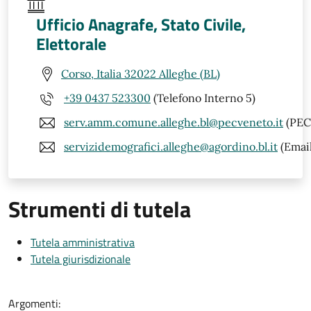
Ufficio Anagrafe, Stato Civile,
Elettorale
Corso, Italia 32022 Alleghe (BL)
+39 0437 523300
(Telefono Interno 5)
serv.amm.comune.alleghe.bl@pecveneto.it
(PEC
servizidemografici.alleghe@agordino.bl.it
(Email
Strumenti di tutela
Tutela amministrativa
Tutela giurisdizionale
Argomenti: