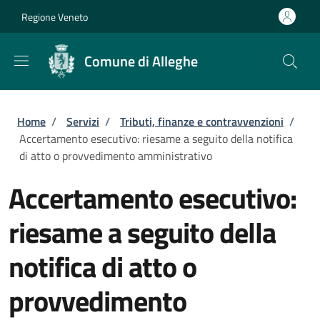
Salta al contenuto principale
Skip to footer content
Regione Veneto
Comune di Alleghe
Briciole di pane
Home
/
Servizi
/
Tributi, finanze e contravvenzioni
/
Accertamento esecutivo: riesame a seguito della notifica
di atto o provvedimento amministrativo
Accertamento esecutivo:
riesame a seguito della
notifica di atto o
provvedimento