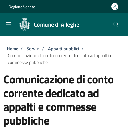
Salta al contenuto principale
Skip to footer content
Regione Veneto
Comune di Alleghe
Briciole di pane
Home
/
Servizi
/
Appalti pubblici
/
Comunicazione di conto corrente dedicato ad appalti e
commesse pubbliche
Comunicazione di conto
corrente dedicato ad
appalti e commesse
pubbliche