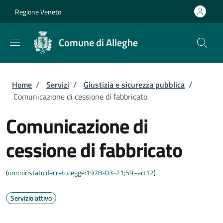
Salta al contenuto principale
Skip to footer content
Regione Veneto
Comune di Alleghe
Briciole di pane
Home
/
Servizi
/
Giustizia e sicurezza pubblica
/
Comunicazione di cessione di fabbricato
Comunicazione di
cessione di fabbricato
(
urn:nir:stato:decreto.legge:1978-03-21;59~art12
)
Servizio attivo