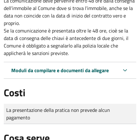
La comunicazione deve pervenire
entro 48 ore
dalla consegna
dell’immobile al Comune dove si trova l’immobile, anche se la
data non coincide con la data di inizio del contratto vero e
proprio.
Se la comunicazione è presentata oltre le 48 ore, cioè se la
data di consegna delle chiavi è antecedente di due giorni, il
Comune è obbligato a segnalarlo alla polizia locale che
applicherà le sanzioni previste.
Moduli da compilare e documenti da allegare
Costi
Tipo di pagamento
Importo
La presentazione della pratica non prevede alcun
pagamento
Cosa serve