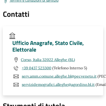
Termini e condizioni di servizio
Contatti
Ufficio Anagrafe, Stato Civile,
Elettorale
Corso, Italia 32022 Alleghe (BL)
+39 0437 523300
(Telefono Interno 5)
serv.amm.comune.alleghe.bl@pecveneto.it
(PEC
servizidemografici.alleghe@agordino.bl.it
(Email
Strumenti di tutela