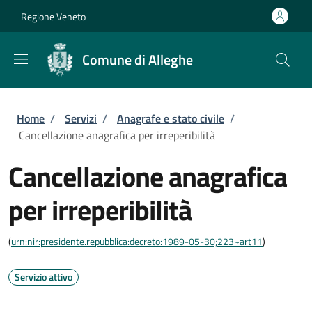
Salta al contenuto principale
Skip to footer content
Regione Veneto
Comune di Alleghe
Briciole di pane
Home
/
Servizi
/
Anagrafe e stato civile
/
Cancellazione anagrafica per irreperibilità
Cancellazione anagrafica
per irreperibilità
(
urn:nir:presidente.repubblica:decreto:1989-05-30;223~art11
)
Servizio attivo