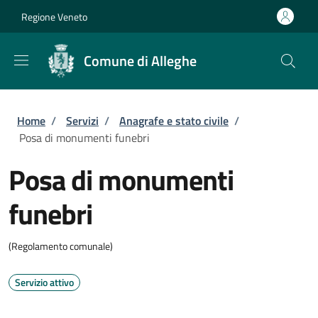
Salta al contenuto principale
Skip to footer content
Regione Veneto
Comune di Alleghe
Briciole di pane
Home
/
Servizi
/
Anagrafe e stato civile
/
Posa di monumenti funebri
Posa di monumenti
funebri
(Regolamento comunale)
Servizio attivo