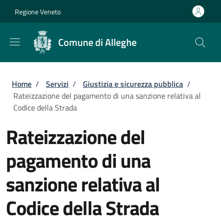
Salta al contenuto principale
Skip to footer content
Regione Veneto
Comune di Alleghe
Briciole di pane
Home
/
Servizi
/
Giustizia e sicurezza pubblica
/
Rateizzazione del pagamento di una sanzione relativa al
Codice della Strada
Rateizzazione del
pagamento di una
sanzione relativa al
Codice della Strada