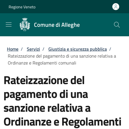
Salta al contenuto principale
Skip to footer content
Regione Veneto
Comune di Alleghe
Briciole di pane
Home
/
Servizi
/
Giustizia e sicurezza pubblica
/
Rateizzazione del pagamento di una sanzione relativa a
Ordinanze e Regolamenti comunali
Rateizzazione del
pagamento di una
sanzione relativa a
Ordinanze e Regolamenti