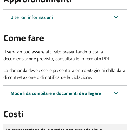
Ulteriori informazioni
Come fare
Il servizio può essere attivato presentando tutta la
documentazione prevista, consultabile in formato PDF.
La domanda deve essere presentata entro 60 giorni dalla data
di contestazione o di notifica della violazione.
Moduli da compilare e documenti da allegare
Costi
Tipo di pagamento
Importo
La presentazione della pratica non prevede alcun