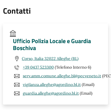
Contatti
Ufficio Polizia Locale e Guardia
Boschiva
Corso, Italia 32022 Alleghe (BL)
+39 0437 523300
(Telefono Interno 6)
serv.amm.comune.alleghe.bl@pecveneto.it
(PEC
vigilanza.alleghe@agordino.bl.it
(Email)
guardia.alleghe@agordino.bl.it
(Email)