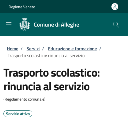
Salta al contenuto principale
Skip to footer content
Regione Veneto
Comune di Alleghe
Briciole di pane
Home
/
Servizi
/
Educazione e formazione
/
Trasporto scolastico: rinuncia al servizio
Trasporto scolastico:
rinuncia al servizio
(Regolamento comunale)
Servizio attivo