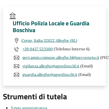
Ufficio Polizia Locale e Guardia
Boschiva
Corso, Italia 32022 Alleghe (BL)
+39 0437 523300
(Telefono Interno 6)
serv.amm.comune.alleghe.bl@pecveneto.it
(PEC
vigilanza.alleghe@agordino.bl.it
(Email)
guardia.alleghe@agordino.bl.it
(Email)
Strumenti di tutela
Tutela amministrativa