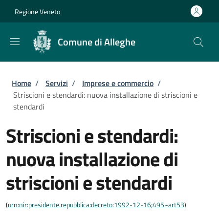
Salta al contenuto principale
Skip to footer content
Regione Veneto
Comune di Alleghe
Briciole di pane
Home
/
Servizi
/
Imprese e commercio
/
Striscioni e stendardi: nuova installazione di striscioni e
stendardi
Striscioni e stendardi:
nuova installazione di
striscioni e stendardi
(
urn:nir:presidente.repubblica:decreto:1992-12-16;495~art53
)