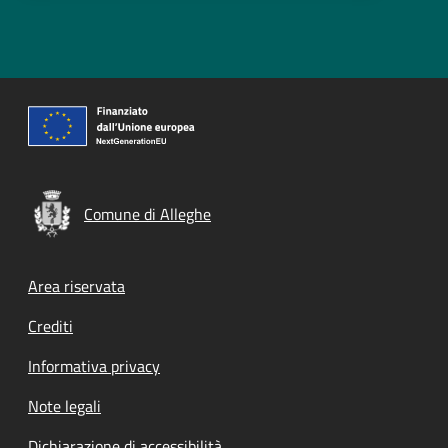
Comune di Alleghe
Footer menu
Area riservata
Crediti
Informativa privacy
Note legali
Dichiarazione di accessibilità