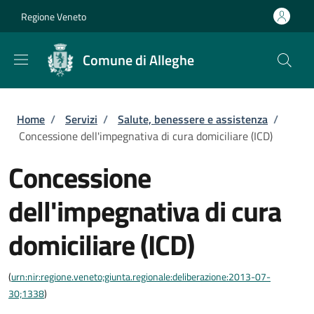
Salta al contenuto principale
Skip to footer content
Regione Veneto
Comune di Alleghe
Briciole di pane
Home
/
Servizi
/
Salute, benessere e assistenza
/
Concessione dell'impegnativa di cura domiciliare (ICD)
Concessione
dell'impegnativa di cura
domiciliare (ICD)
(
urn:nir:regione.veneto;giunta.regionale:deliberazione:2013-07-
30;1338
)