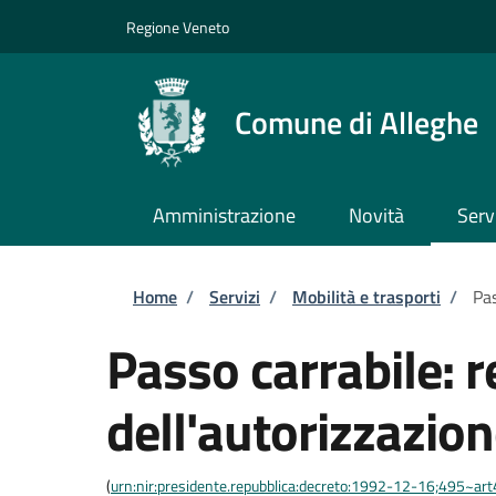
Salta al contenuto principale
Skip to footer content
Regione Veneto
Comune di Alleghe
Amministrazione
Novità
Serv
Briciole di pane
Home
/
Servizi
/
Mobilità e trasporti
/
Pas
Passo carrabile: 
dell'autorizzazio
(
urn:nir:presidente.repubblica:decreto:1992-12-16;495~ar