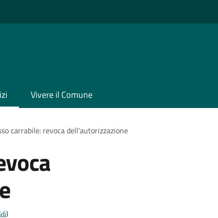
izi
Vivere il Comune
so carrabile: revoca dell'autorizzazione
revoca
ne
t46
)