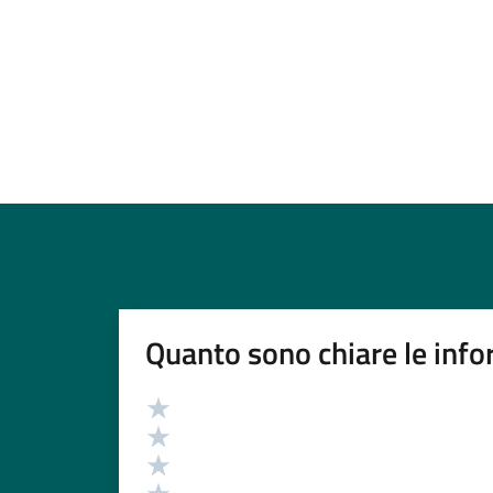
Quanto sono chiare le info
Valutazione
Valuta 5 stelle su 5
Valuta 4 stelle su 5
Valuta 3 stelle su 5
Valuta 2 stelle su 5