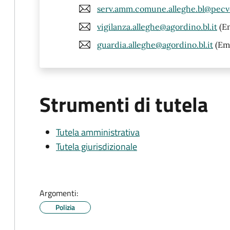
serv.amm.comune.alleghe.bl@pecv
vigilanza.alleghe@agordino.bl.it
(Em
guardia.alleghe@agordino.bl.it
(Ema
Strumenti di tutela
Tutela amministrativa
Tutela giurisdizionale
Argomenti:
Polizia