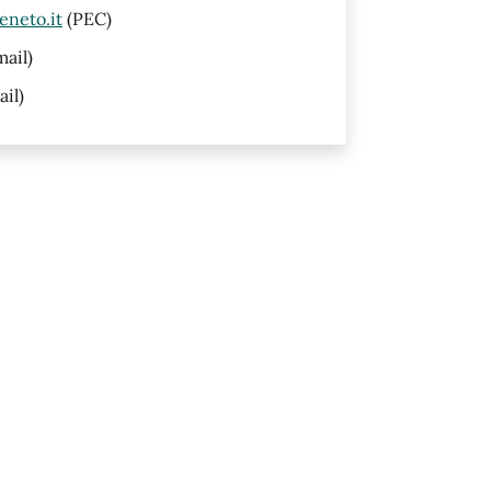
eneto.it
(PEC)
ail)
il)