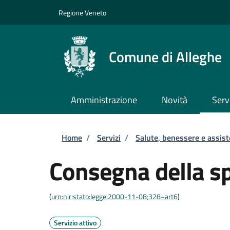
Salta al contenuto principale
Skip to footer content
Regione Veneto
Comune di Alleghe
Amministrazione
Novità
Serv
Briciole di pane
Home
/
Servizi
/
Salute, benessere e assis
Consegna della sp
(
urn:nir:stato:legge:2000-11-08;328~art6
)
Servizio attivo