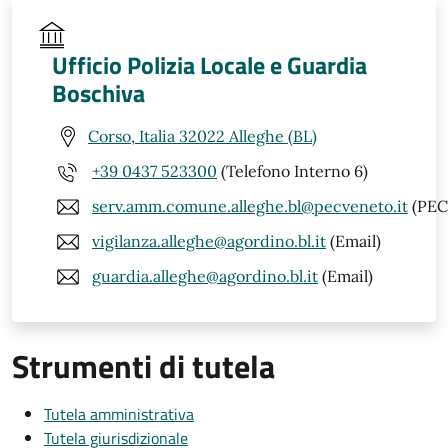
Ufficio Polizia Locale e Guardia
Boschiva
Corso, Italia 32022 Alleghe (BL)
+39 0437 523300
(Telefono Interno 6)
serv.amm.comune.alleghe.bl@pecveneto.it
(PEC
vigilanza.alleghe@agordino.bl.it
(Email)
guardia.alleghe@agordino.bl.it
(Email)
Strumenti di tutela
Tutela amministrativa
Tutela giurisdizionale