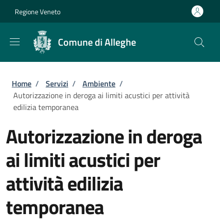
Salta al contenuto principale
Skip to footer content
Regione Veneto
Comune di Alleghe
Briciole di pane
Home
/
Servizi
/
Ambiente
/
Autorizzazione in deroga ai limiti acustici per attività
edilizia temporanea
Autorizzazione in deroga
ai limiti acustici per
attività edilizia
temporanea