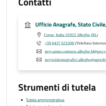
Contatti
Ufficio Anagrafe, Stato Civile
Corso, Italia 32022 Alleghe (BL)
+39 0437 523300
(Telefono Interno
serv.amm.comune.alleghe.bl@pecv
servizidemografici.alleghe@agordin
Strumenti di tutela
Tutela amministrativa