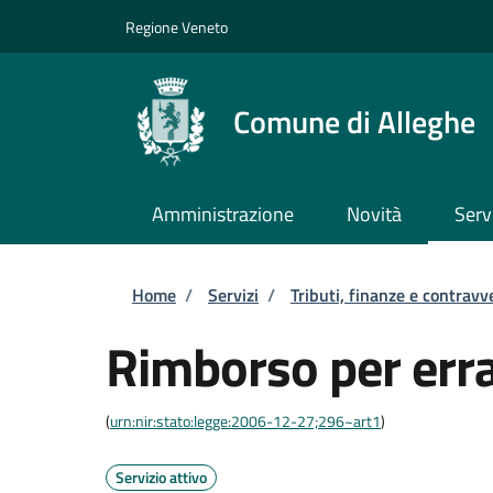
Salta al contenuto principale
Skip to footer content
Regione Veneto
Comune di Alleghe
Amministrazione
Novità
Serv
Briciole di pane
Home
/
Servizi
/
Tributi, finanze e contravv
Rimborso per err
(
urn:nir:stato:legge:2006-12-27;296~art1
)
Servizio attivo