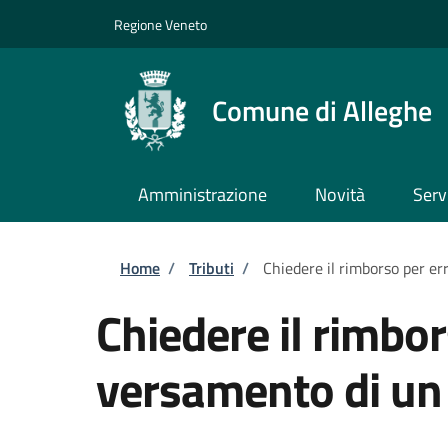
Salta al contenuto principale
Skip to footer content
Regione Veneto
Comune di Alleghe
Amministrazione
Novità
Serv
Briciole di pane
Home
/
Tributi
/
Chiedere il rimborso per er
Chiedere il rimbor
versamento di un 