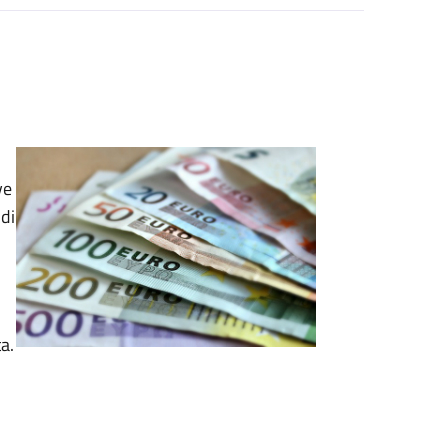
ve
di
a.